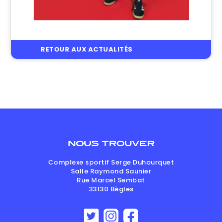
RETOUR AUX ACTUALITÉS
NOUS TROUVER
Complexe sportif Serge Duhourquet
Salle Raymond Saunier
Rue Marcel Sembat
33130
Bègles