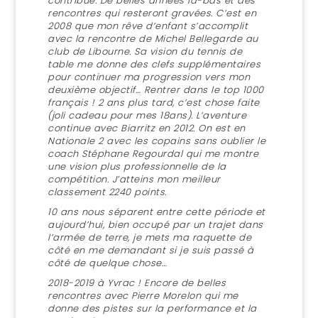
contribué. De belles années là-bas et des
rencontres qui resteront gravées. C’est en
2008 que mon rêve d’enfant s’accomplit
avec la rencontre de Michel Bellegarde au
club de Libourne. Sa vision du tennis de
table me donne des clefs supplémentaires
pour continuer ma progression vers mon
deuxième objectif… Rentrer dans le top 1000
français ! 2 ans plus tard, c’est chose faite
(joli cadeau pour mes 18ans). L’aventure
continue avec Biarritz en 2012. On est en
Nationale 2 avec les copains sans oublier le
coach Stéphane Regourdal qui me montre
une vision plus professionnelle de la
compétition. J’atteins mon meilleur
classement 2240 points.
10 ans nous séparent entre cette période et
aujourd’hui, bien occupé par un trajet dans
l’armée de terre, je mets ma raquette de
côté en me demandant si je suis passé à
côté de quelque chose…
2018-2019 à Yvrac ! Encore de belles
rencontres avec Pierre Morelon qui me
donne des pistes sur la performance et la